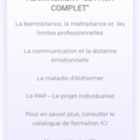
COMPLET"
La bientraitance, la maltraitance et les
limites professionnelles
La communication et la distance
émotionnelle
La maladie d’Alzheimer
Le PAP – Le projet individualisé
Pour en savoir plus, consulter le
catalogue de formation
ICI