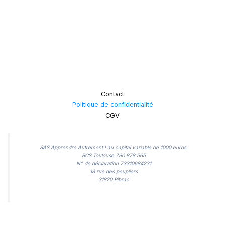
Contact
Politique de confidentialité
CGV
SAS Apprendre Autrement ! au capital variable de 1000 euros.
RCS Toulouse 790 878 565
N° de déclaration 73310684231
13 rue des peupliers
31820 Pibrac​