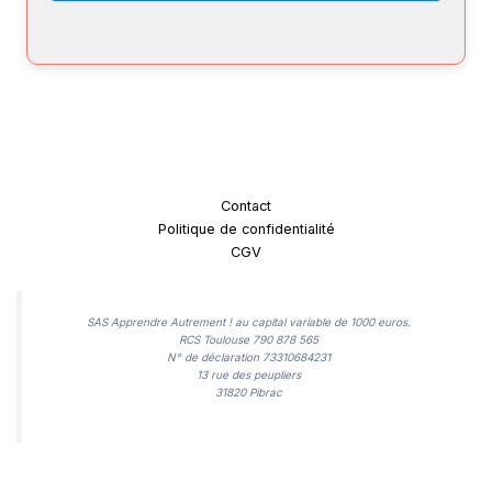
Contact
Politique de confidentialité
CGV
SAS Apprendre Autrement ! au capital variable de 1000 euros.
RCS Toulouse 790 878 565
N° de déclaration 73310684231
13 rue des peupliers
31820 Pibrac​