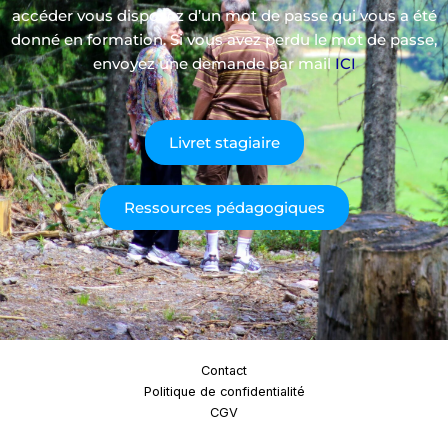
accéder vous disposez d’un mot de passe qui vous a été
donné en formation. Si vous avez perdu le mot de passe,
envoyez une demande par mail
ICI
Livret stagiaire
Ressources pédagogiques
Contact
Politique de confidentialité
CGV